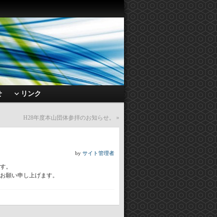
せ
リンク
H28年度本山団体参拝のお知らせ。
»
by
サイト管理者
す。
お願い申し上げます。