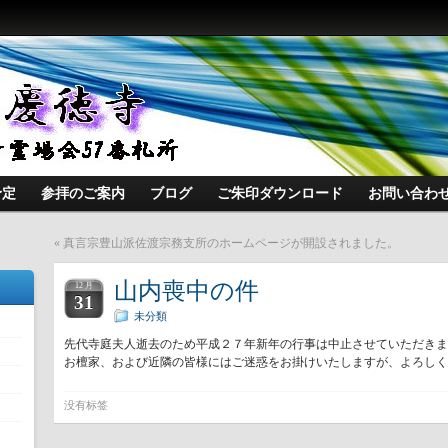
予定
参拝のご案内
ブログ
ご朱印ダウンロード
お問い合わ
«
真言宗豊山派佐渡宗務支所のホームページが開設されました。
山内喪中の件
12 月
31
未分類
先代寺庭夫人逝去のため平成２７年新年の行事は中止させていただきま
お檀家、および近隣の皆様にはご迷惑をお掛けいたしますが、よろしく
没有标签