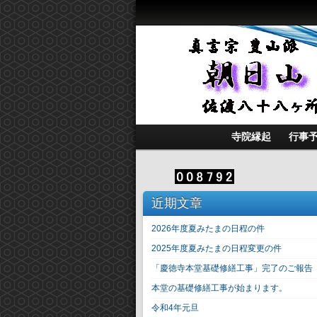
寺院縁起
行事
近期文章
2026年度夏みたまの日程の件
2025年度夏みたまの日程変更の件
「慶徳寺本堂基礎修繕工事」完了のご報告
本堂の基礎修繕工事が始まります。
令和4年元旦