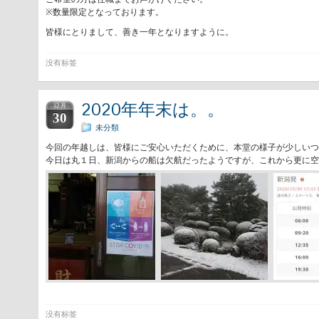
※数量限定となっております。
皆様にとりまして、善き一年となりますように。
没有标签
2020年年末は。。
12 月
30
未分類
今回の年越しは、皆様にご安心いただくために、本堂の様子が少しいつ
今日は丸１日、新潟からの船は欠航だったようですが、これから更に空
没有标签