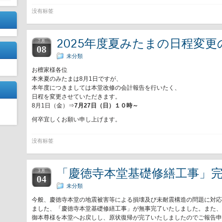
没有标签
2025年度夏みたまの日程変更
7 月
08
未分類
お檀家様各位
本来夏のみたまは8月1日ですが、
本年度につきましては本堂改修の会計報告を行いたく、
日程を変更させていただきます。
8月1日（金）⇒
7月27日（日）１０時～
何卒宜しくお願い申し上げます。
没有标签
「慶徳寺本堂基礎修繕工事」
3 月
04
未分類
今般、慶徳寺本堂の地震被害等による損壊及び未耐震構造の問題に対応
ました、「慶徳寺本堂基礎修繕工事」が無事完了いたしました。また、
御本尊様を本堂へお戻しし、原状復帰が完了いたしましたのでご報告申