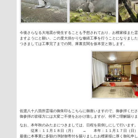
今後さらなる大地震が発生することも予想されており、お檀家様また霊
ますようにと願い、この度大掛かりな修繕工事を行うことになりました
つきましては工事完了までの間、庫裏玄関を仮本堂と致します。
佐渡八十八箇所霊場の御朱印もこちらに御座いますので、御参拝くださ
御参拝の皆様方には大変ご不便をおかけ致しますが、何卒ご理解賜りま
なお、本年秋のみたまにつきましては、日程を前倒しにして行います。
従来：１１月１８日（月） → 本年：１１月１７日（日）
最後に本事業に多額の浄財御寄付を賜りましたお檀家様に厚く御礼申し