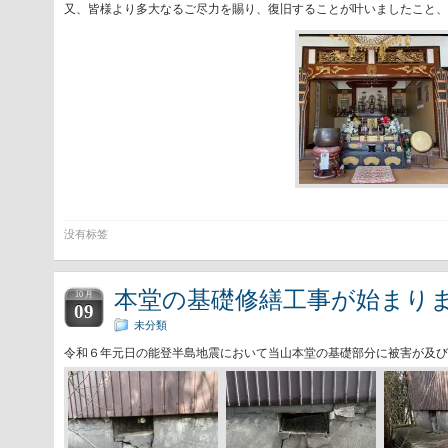
又、皆様より多大なるご尽力を賜り、復旧することが叶いましたこと、
没有标签
本堂の基礎修繕工事が始まり
10 月
09
未分類
令和６年元日の能登半島地震において当山本堂の基礎部分に被害が及び