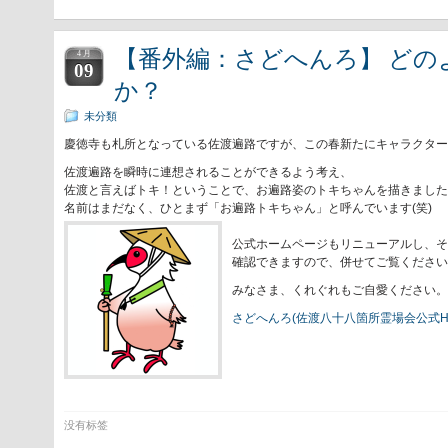
【番外編：さどへんろ】 どの
4 月
09
か？
未分類
慶徳寺も札所となっている佐渡遍路ですが、この春新たにキャラクター
佐渡遍路を瞬時に連想されることができるよう考え、
佐渡と言えばトキ！ということで、お遍路姿のトキちゃんを描きました
名前はまだなく、ひとまず「お遍路トキちゃん」と呼んでいます(笑)
公式ホームページもリニューアルし、そ
確認できますので、併せてご覧ください
みなさま、くれぐれもご自愛ください。
さどへんろ(佐渡八十八箇所霊場会公式H
没有标签