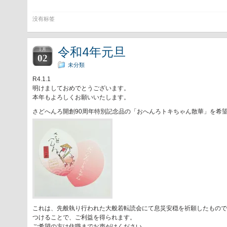
没有标签
令和4年元旦
1 月
02
未分類
R4.1.1
明けましておめでとうございます。
本年もよろしくお願いいたします。
さどへんろ開創90周年特別記念品の「おへんろトキちゃん散華」を希
これは、先般執り行われた大般若転読会にて息災安穏を祈願したもので
つけることで、ご利益を得られます。
ご希望の方は住職までお声がけください。