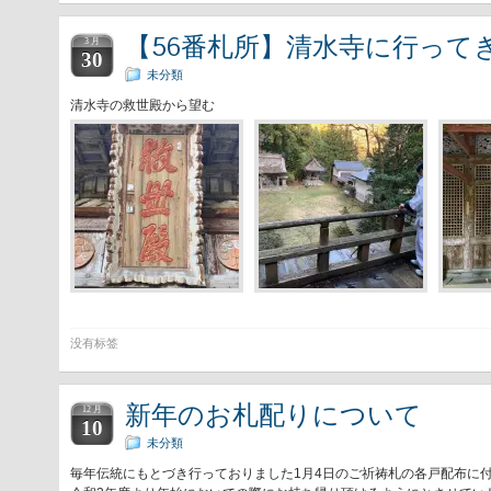
【56番札所】清水寺に行って
3 月
30
未分類
清水寺の救世殿から望む
没有标签
新年のお札配りについて
12 月
10
未分類
毎年伝統にもとづき行っておりました1月4日のご祈祷札の各戸配布に