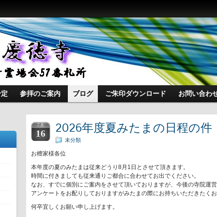
予定
参拝のご案内
ブログ
ご朱印ダウンロード
お問い合わ
2026年度夏みたまの日程の件
7 月
16
未分類
お檀家様各位
本年度の夏のみたまは従来どうり8月1日とさせて頂きます。
時間に付きましても従来通りご都合に合わせてお出でください。
なお、すでに個別にご案内をさせて頂いておりますが、今後の寺院運営
アンケートをお配りしておりますがみたまの際にお持ちいただきたくお
何卒宜しくお願い申し上げます。