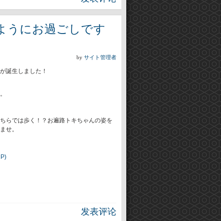
ようにお過ごしです
by
サイト管理者
が誕生しました！
。
ちらでは歩く！？お遍路トキちゃんの姿を
ませ。
P)
发表评论