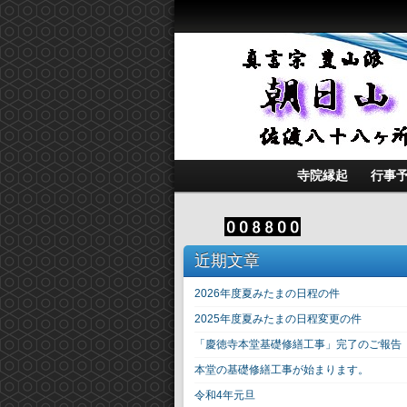
寺院縁起
行事
近期文章
2026年度夏みたまの日程の件
2025年度夏みたまの日程変更の件
「慶徳寺本堂基礎修繕工事」完了のご報告
本堂の基礎修繕工事が始まります。
令和4年元旦