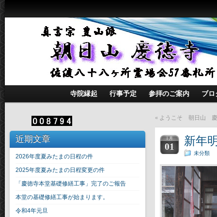
寺院縁起
行事予定
参拝のご案内
ブロ
«
ようこそ 朝日山 
近期文章
新年
1 月
01
未分類
2026年度夏みたまの日程の件
2025年度夏みたまの日程変更の件
「慶徳寺本堂基礎修繕工事」完了のご報告
本堂の基礎修繕工事が始まります。
令和4年元旦