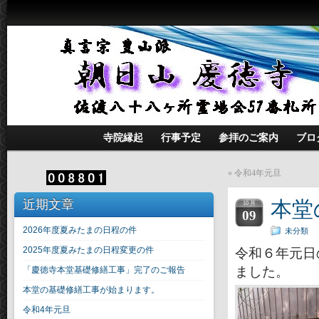
寺院縁起
行事予定
参拝のご案内
ブロ
«
令和4年元旦
近期文章
本堂
10 月
09
2026年度夏みたまの日程の件
未分類
2025年度夏みたまの日程変更の件
令和６年元日
ました。
「慶徳寺本堂基礎修繕工事」完了のご報告
本堂の基礎修繕工事が始まります。
令和4年元旦