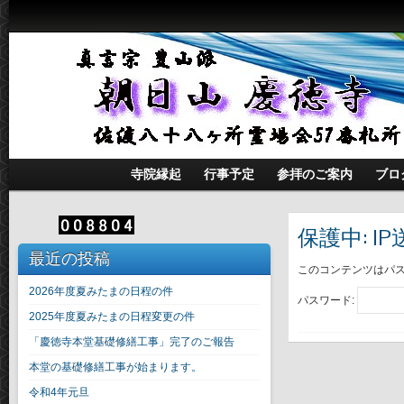
寺院縁起
行事予定
参拝のご案内
ブロ
保護中: I
最近の投稿
このコンテンツはパ
2026年度夏みたまの日程の件
パスワード:
2025年度夏みたまの日程変更の件
「慶徳寺本堂基礎修繕工事」完了のご報告
本堂の基礎修繕工事が始まります。
令和4年元旦