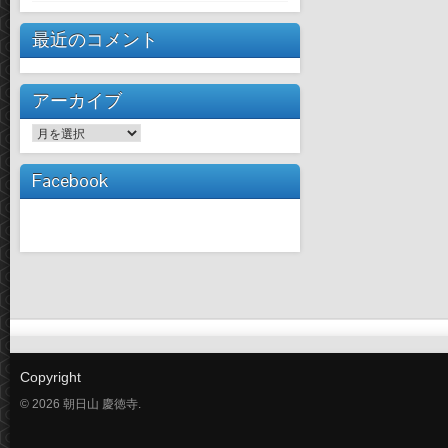
最近のコメント
アーカイブ
ア
ー
カ
Facebook
イ
ブ
Copyright
© 2026 朝日山 慶徳寺.