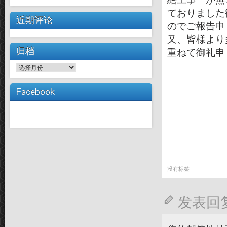
ておりました
近期评论
のでご報告申
又、皆様より
归档
重ねて御礼申
归
档
Facebook
没有标签
发表回