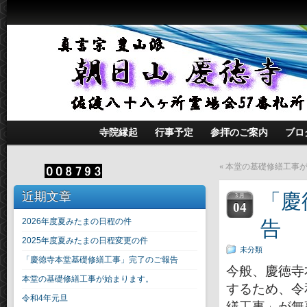
寺院縁起
行事予定
参拝のご案内
ブロ
«
本堂の基礎修繕工事
近期文章
「慶
3 月
04
告
2026年度夏みたまの日程の件
2025年度夏みたまの日程変更の件
未分類
「慶徳寺本堂基礎修繕工事」完了のご報告
今般、慶徳寺
本堂の基礎修繕工事が始まります。
するため、令
令和4年元旦
繕工事」が無