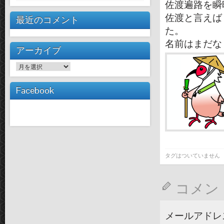
佐渡遍路を瞬
佐渡と言えば
最近のコメント
た。
名前はまだな
アーカイブ
ア
ー
カ
Facebook
イ
ブ
タグはついていません
コメン
メールアドレ