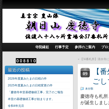
寺院縁起
行事予定
参拝のご案内
ブロ
«
【56番札所】清水寺
最近の投稿
【番
4月
09
ごし
2026年度夏みたまの日程の件
2025年度夏みたまの日程変更の件
未分類
「慶徳寺本堂基礎修繕工事」完了のご報告
慶徳寺も札所
本堂の基礎修繕工事が始まります。
が誕生しまし
令和4年元旦