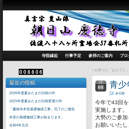
寺院縁起
行事予定
参拝のご案内
ブロ
«
お祭りに「おんでこ
最近の投稿
青少
7月
08
2026年度夏みたまの日程の件
未分類
2025年度夏みたまの日程変更の件
今年で43回
実施します。
「慶徳寺本堂基礎修繕工事」完了のご報告
大勢のご参加
本堂の基礎修繕工事が始まります。
お願いいたし
令和4年元旦