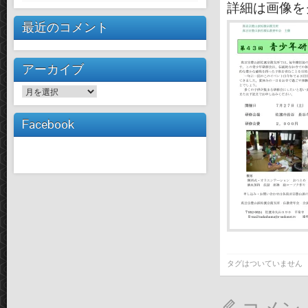
詳細は画像を
最近のコメント
アーカイブ
ア
ー
カ
Facebook
イ
ブ
タグはついていません